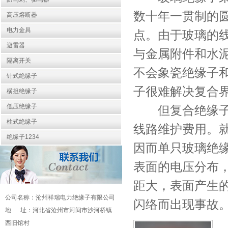
数十年一贯制的
高压熔断器
电力金具
点。由于玻璃的
避雷器
与金属附件和水
隔离开关
不会象瓷绝缘子
针式绝缘子
子很难解决复合
横担绝缘子
低压绝缘子
但复合绝缘子具
柱式绝缘子
线路维护费用。
绝缘子1234
因而单只玻璃绝
表面的电压分布
距大，表面产生
公司名称：沧州祥瑞电力绝缘子有限公司
闪络而出现事故
地 址：河北省沧州市河间市沙河桥镇
西旧馆村