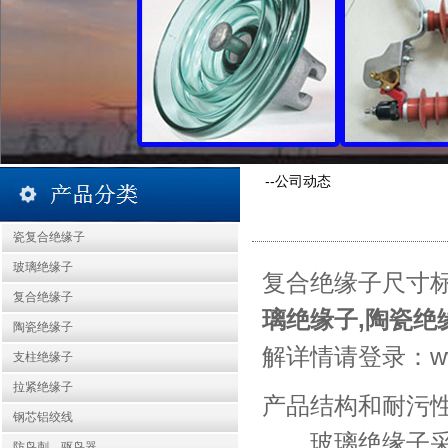
--公司动态
瓷复合绝缘子
玻璃绝缘子
复合绝缘子尺寸
复合绝缘子
璃绝缘子
,
陶瓷绝
陶瓷绝缘子
解详情请登录：
w
支柱绝缘子
拉紧绝缘子
产品结构和耐污
钢芯铝绞线
玻璃绝缘子采用
防鸟刺、驱鸟器