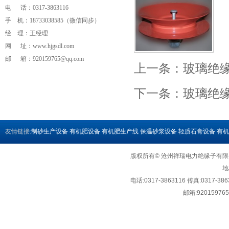
电 话：0317-3863116
手 机：18733038585（微信同步）
经 理：王经理
流量计
网 址：www.hjgsdl.com
邮 箱：
920159765@qq.com
上一条：
玻璃绝
下一条：
玻璃绝
友情链接
:
制砂生产设备
有机肥设备
有机肥生产线
保温砂浆设备
轻质石膏设备
有机
版权所有© 沧州祥瑞电力绝缘子有限公司 Copy
地
电话:0317-3863116 传真:0317-386
邮箱:
92015976