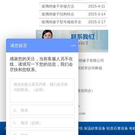
·
玻璃绝缘子存储方法
2025-4-11
·
玻璃绝缘子结构特点
2025-3-14
·
玻璃绝缘子型号规格齐全
2025-2-17
请您留言
感谢您的关注，当前客服人员不在
公司名称：沧州祥瑞电力绝缘子有限公司
线，请填写一下您的信息，我们会
地 址：河北省沧州市河间市沙河桥镇
尽快和您联系。
西旧馆村
电 话：0317-3863116
手 机：18733038585（微信同步）
经 理：王经理
流量计
网 址：www.hjgsdl.com
邮 箱：
920159765@qq.com
友情链接
:
制砂生产设备
有机肥设备
有机肥生产线
保温砂浆设备
轻质石膏设备
有