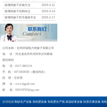
·
玻璃绝缘子存储方法
2025-4-11
·
玻璃绝缘子结构特点
2025-3-14
·
玻璃绝缘子型号规格齐全
2025-2-17
公司名称：沧州祥瑞电力绝缘子有限公司
地 址：河北省沧州市河间市沙河桥镇
西旧馆村
电 话：0317-3863116
手 机：18733038585（微信同步）
经 理：王经理
流量计
网 址：www.hjgsdl.com
邮 箱：
920159765@qq.com
友情链接
:
制砂生产设备
有机肥设备
有机肥生产线
保温砂浆设备
轻质石膏设备
有机