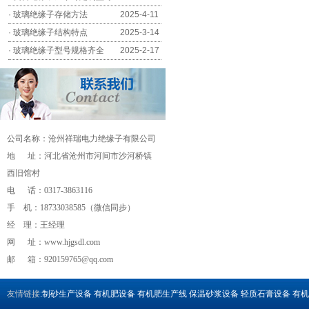
·
玻璃绝缘子存储方法
2025-4-11
·
玻璃绝缘子结构特点
2025-3-14
·
玻璃绝缘子型号规格齐全
2025-2-17
公司名称：沧州祥瑞电力绝缘子有限公司
地 址：河北省沧州市河间市沙河桥镇
西旧馆村
电 话：0317-3863116
手 机：18733038585（微信同步）
经 理：王经理
流量计
网 址：www.hjgsdl.com
邮 箱：
920159765@qq.com
友情链接
:
制砂生产设备
有机肥设备
有机肥生产线
保温砂浆设备
轻质石膏设备
有机